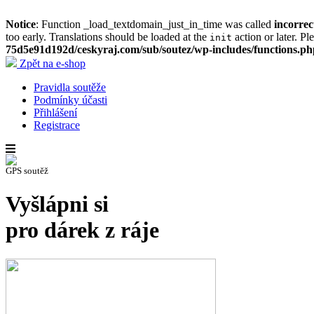
Notice
: Function _load_textdomain_just_in_time was called
incorrec
too early. Translations should be loaded at the
action or later. Pl
init
75d5e91d192d/ceskyraj.com/sub/soutez/wp-includes/functions.ph
Zpět na e-shop
Pravidla soutěže
Podmínky účasti
Přihlášení
Registrace
GPS soutěž
Vyšlápni si
pro dárek z ráje