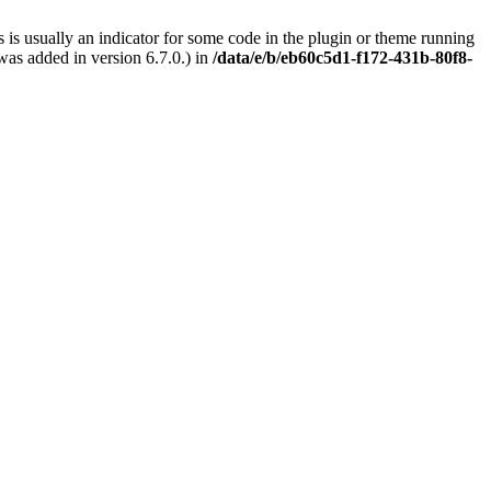
 is usually an indicator for some code in the plugin or theme running
as added in version 6.7.0.) in
/data/e/b/eb60c5d1-f172-431b-80f8-