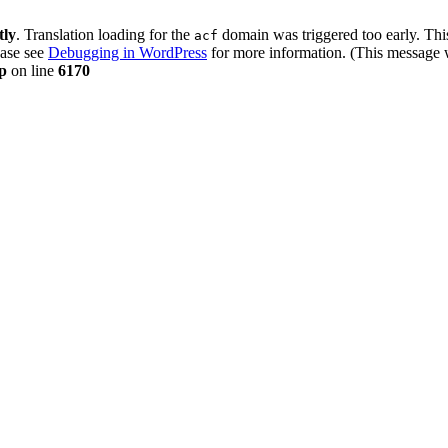
tly
. Translation loading for the
domain was triggered too early. This
acf
ease see
Debugging in WordPress
for more information. (This message w
p
on line
6170