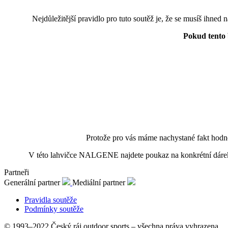
Nejdůležitější pravidlo pro tuto soutěž je, že se musíš ihne
Pokud tento 
Protože pro vás máme nachystané fakt hodno
V této lahvičce NALGENE najdete poukaz na konkrétní dárek
Partneři
Generální partner
Mediální partner
Pravidla soutěže
Podmínky soutěže
© 1993–2022 Český ráj outdoor sports – všechna práva vyhrazena