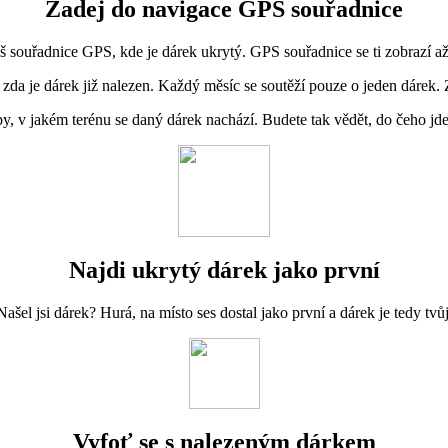
Zadej do navigace GPS souřadnice
š souřadnice GPS, kde je dárek ukrytý. GPS souřadnice se ti zobrazí až
 zda je dárek již nalezen. Každý měsíc se soutěží pouze o jeden dárek. Z
 v jakém terénu se daný dárek nachází. Budete tak vědět, do čeho jdet
Najdi ukrytý dárek jako první
Našel jsi dárek? Hurá, na místo ses dostal jako první a dárek je tedy tvůj
Vyfoť se s nalezeným dárkem