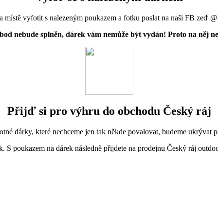
d na místě vyfotit s nalezeným poukazem a fotku poslat na naši FB zeď 
bod nebude splněn, dárek vám nemůže být vydán! Proto na něj n
Přijď si pro výhru do obchodu Český ráj
tné dárky, které nechceme jen tak někde povalovat, budeme ukrývat p
. S poukazem na dárek následně přijdete na prodejnu Český ráj outdo